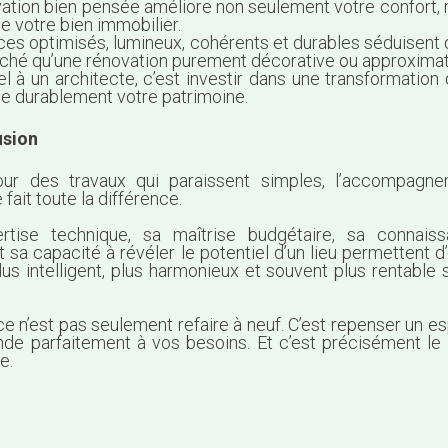
ation bien pensée améliore non seulement votre confort, 
de votre bien immobilier.
es optimisés, lumineux, cohérents et durables séduisent
rché qu’une rénovation purement décorative ou approximat
l à un architecte, c’est investir dans une transformation 
ise durablement votre patrimoine.
usion
r des travaux qui paraissent simples, l’accompagne
 fait toute la différence.
rtise technique, sa maîtrise budgétaire, sa connais
t sa capacité à révéler le potentiel d’un lieu permettent d
lus intelligent, plus harmonieux et souvent plus rentable 
ce n’est pas seulement refaire à neuf. C’est repenser un e
onde parfaitement à vos besoins. Et c’est précisément le
e.