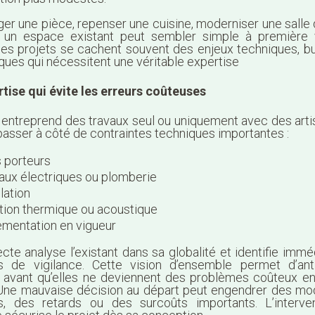
r une pièce, repenser une cuisine, moderniser une salle 
r un espace existant peut sembler simple à première 
ces projets se cachent souvent des enjeux techniques, b
iques qui nécessitent une véritable expertise
tise qui évite les erreurs coûteuses
 entreprend des travaux seul ou uniquement avec des artisa
 passer à côté de contraintes techniques importantes :
 porteurs
aux électriques ou plomberie
lation
ation thermique ou acoustique
ementation en vigueur
ecte analyse l’existant dans sa globalité et identifie imm
s de vigilance. Cette vision d’ensemble permet d’ant
és avant qu’elles ne deviennent des problèmes coûteux e
 Une mauvaise décision au départ peut engendrer des mod
s, des retards ou des surcoûts importants. L’interven