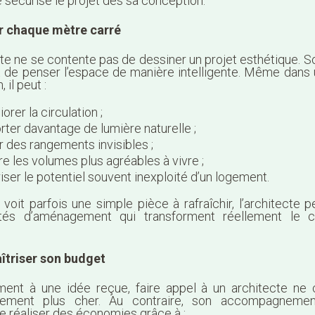
 sécurise le projet dès sa conception.
r chaque mètre carré
cte ne se contente pas de dessiner un projet esthétique. So
t de penser l’espace de manière intelligente. Même dans 
 il peut :
orer la circulation ;
rter davantage de lumière naturelle ;
r des rangements invisibles ;
re les volumes plus agréables à vivre ;
riser le potentiel souvent inexploité d’un logement.
 voit parfois une simple pièce à rafraîchir, l’architecte 
ités d’aménagement qui transforment réellement le c
îtriser son budget
ment à une idée reçue, faire appel à un architecte ne
rement plus cher. Au contraire, son accompagneme
e réaliser des économies grâce à :