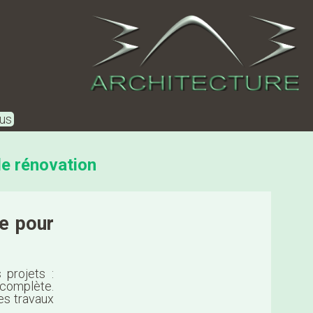
us
de rénovation
me pour
projets :
complète.
des travaux