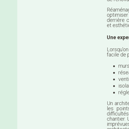
Réaménage
optimise
derrière 
et esthét
Une exper
Lorsqu’on
facile de
murs
rése
venti
isol
régl
Un archit
les point
difficult
chantier.
imprévue