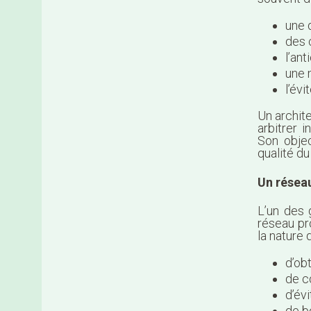
une d
des 
l’ant
une 
l’év
Un archit
arbitrer 
Son objec
qualité du
Un réseau
L’un des 
réseau pr
la nature 
d’ob
de c
d’év
de b