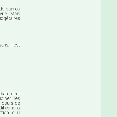
de bain ou
vue. Mais
udgétaires
ns, il est
édiatement
iciper les
n cours de
ifications
tion d’un