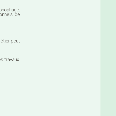
onophage.
ionnels de
étier peut
es travaux.
.