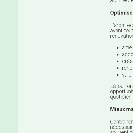
architecte
Optimise
L’archite
avant tou
rénovation,
améli
appo
crée
rend
valo
Là où l’on
opportun
quotidien.
Mieux ma
Contraire
nécessai
souvent d