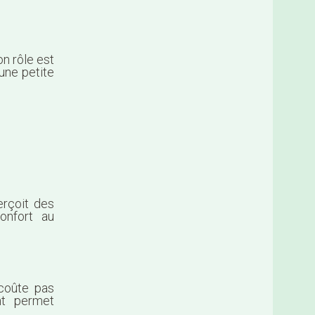
n rôle est
une petite
perçoit des
onfort au
 coûte pas
nt permet