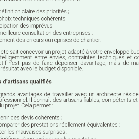
éfinition claire des priorités ;
choix techniques cohérents ;
icipation des imprévus ;
meilleure consultation des entreprises ;
itement des erreurs ou reprises de chantier.
ecte sait concevoir un projet adapté à votre enveloppe bud
intelligemment entre envies, contraintes techniques et co
tif n’est pas de faire dépenser davantage, mais de ma
 résultat avec le budget disponible.
 d’artisans qualifiés
grands avantages de travailler avec un architecte résid
ofessionnel. Il connaît des artisans fiables, compétents et
du projet. Cela permet :
tenir des devis cohérents ;
omparer des prestations réellement équivalentes ;
iter les mauvaises surprises ;
énéficier d’une exécution plus qualitative.