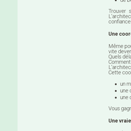
Trouver 
L’archite
confiance
Une coord
Même pour
vite deven
Quels dél
Comment g
L’architec
Cette coor
un m
une 
une q
Vous gagne
Une vraie