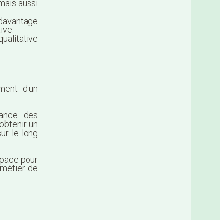
mais aussi
 davantage
ive.
qualitative
ment d’un
sance des
’obtenir un
sur le long
space pour
 métier de