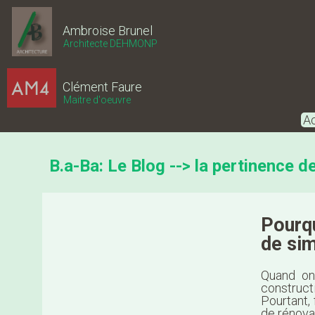
Ambroise Brunel
Architecte DEHMONP
Clément Faure
Maitre d'oeuvre
Ac
B.a-Ba: Le Blog --> la pertinence 
Pourqu
de sim
Quand on
construc
Pourtant, 
de rénova