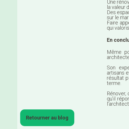
Une rénov
la valeur 
Des espac
sur le ma
Faire appe
qui valor
En concl
Même pou
architecte
Son expe
artisans e
résultat p
terme.
Rénover, 
qu’il rép
l’architect
Retourner au blog