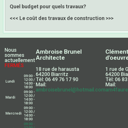
Quel budget pour quels travaux?
<<< Le coût des travaux de construction >>>
Nous
Ambroise Brunel
Clément
sommes
Architecte
d'oeuvr
actuellement
FERMÉS
18 rue de harausta
1 rue de
64200 Biarritz
64200 Bia
09:00 -
Tèl: 06 49 76 17 90
Tèl: 06 83
12:00 /
Lundi
14:00 -
Mail:
Mail:
18:00
ambroisebrunel@hotmail.com
am4faure
09:00 -
12:00 /
Mardi
14:00 -
18:00
09:00 -
12:00 /
Mercredi
14:00 -
18:00
09:00 -
12:00 /