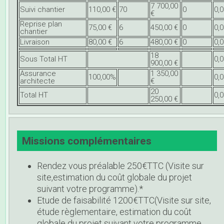
7 700,00
Suivi chantier
110,00 €
70
0
0,0
€
Reprise plan
75,00 €
6
450,00 €
0
0,0
chantier
Livraison
80,00 €
6
480,00 €
0
0,0
18
Sous Total HT
0,0
900,00 €
Assurance
1 350,00
100,00%
0,0
architecte
€
20
Total HT
0,0
250,00 €
Missions complémentaires
Rendez vous préalable 250€TTC (Visite sur
site,estimation du coût globale du projet
suivant votre programme).*
Etude de faisabilité 1200€TTC(Visite sur site,
étude règlementaire, estimation du coût
globale du projet suivant votre programme,