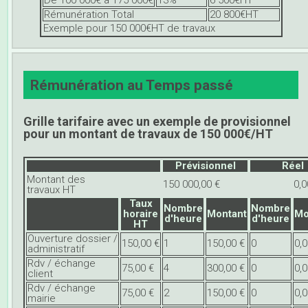
Rémunération Total
20 800€HT
Exemple pour 150 000€HT de travaux
Rémunération au Temps passé
Grille tarifaire avec un exemple de provisionnel
pour un montant de travaux de 150 000€/HT
Prévisionnel
Réel
Montant des
150 000,00 €
0,0
travaux HT
Taux
Nombre
Nombre
horaire
Montant
Mo
d'heure
d'heure
HT
Ouverture dossier /
150,00 €
1
150,00 €
0
0,0
administratif
Rdv / échange
75,00 €
4
300,00 €
0
0,0
client
Rdv / échange
75,00 €
2
150,00 €
0
0,0
mairie