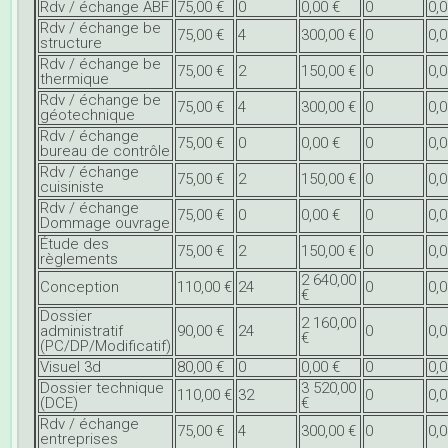
Rdv / échange ABF
75,00 €
0
0,00 €
0
0,0
Rdv / échange be
75,00 €
4
300,00 €
0
0,0
structure
Rdv / échange be
75,00 €
2
150,00 €
0
0,0
thermique
Rdv / échange be
75,00 €
4
300,00 €
0
0,0
géotechnique
Rdv / échange
75,00 €
0
0,00 €
0
0,0
bureau de contrôle
Rdv / échange
75,00 €
2
150,00 €
0
0,0
cuisiniste
Rdv / échange
75,00 €
0
0,00 €
0
0,0
Dommage ouvrage
Étude des
75,00 €
2
150,00 €
0
0,0
règlements
2 640,00
Conception
110,00 €
24
0
0,0
€
Dossier
2 160,00
administratif
90,00 €
24
0
0,0
€
(PC/DP/Modificatif)
Visuel 3d
80,00 €
0
0,00 €
0
0,0
Dossier technique
3 520,00
110,00 €
32
0
0,0
(DCE)
€
Rdv / échange
75,00 €
4
300,00 €
0
0,0
entreprises