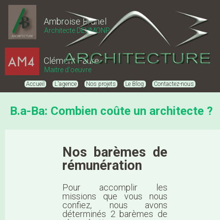
Ambroise Brunel
Architecte DEHMONP
Clément Faure
Maitre d'oeuvre
Accueil
L'agence
Nos projets
Le Blog
Contactez-nous
B.a-Ba: Combien coûte un architecte ?
Nos barèmes de
rémunération
Pour accomplir les
missions que vous nous
confiez, nous avons
déterminés 2 barèmes de